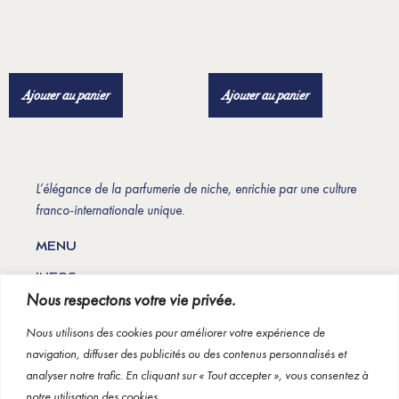
El Malecón
Oud Luwatu
160
€
160
€
Ajouter au panier
Ajouter au panier
L’élégance de la parfumerie de niche, enrichie par une culture
franco-internationale unique.
MENU
INFOS
Nous respectons votre vie privée.
INSCRIPTION À NOTRE NEWSLETTER
Nous utilisons des cookies pour améliorer votre expérience de
navigation, diffuser des publicités ou des contenus personnalisés et
analyser notre trafic. En cliquant sur « Tout accepter », vous consentez à
notre utilisation des cookies.