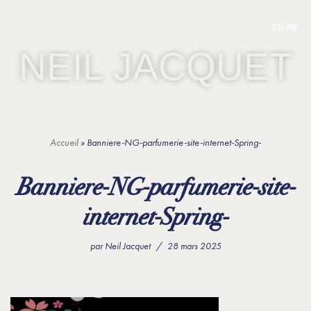
MENU
EN
FR
Aller
NEIL JACQUET
au
contenu
Accueil
»
Banniere-NG-parfumerie-site-internet-Spring-
Banniere-NG-parfumerie-site-
internet-Spring-
par
Neil Jacquet
28 mars 2025