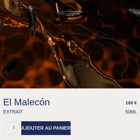
El Malecón
160
€
EXTRAIT
50ML
AJOUTER AU PANIER