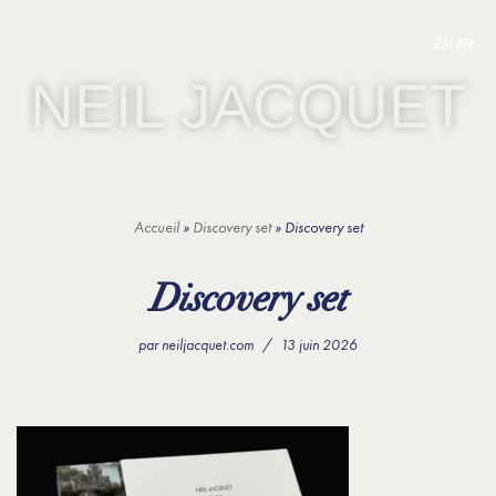
MENU
EN
FR
Aller
NEIL JACQUET
au
contenu
Accueil
»
Discovery set
»
Discovery set
Discovery set
par
neiljacquet.com
13 juin 2026