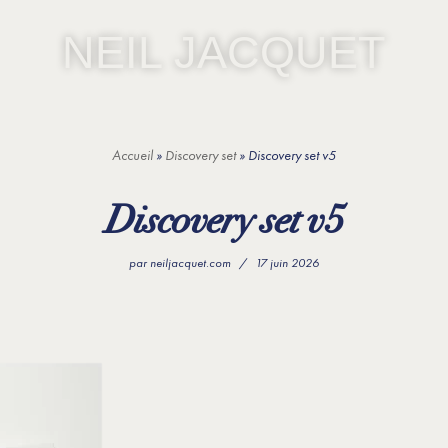
NEIL JACQUET
Accueil
»
Discovery set
»
Discovery set v5
Discovery set v5
par
neiljacquet.com
17 juin 2026